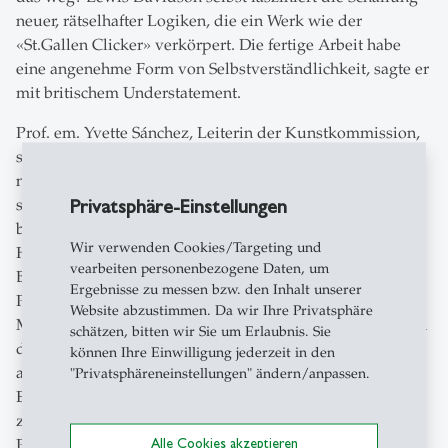
neuer, rätselhafter Logiken, die ein Werk wie der
«St.Gallen Clicker» verkörpert. Die fertige Arbeit habe
eine angenehme Form von Selbstverständlichkeit, sagte er
mit britischem Understatement.
Prof. em. Yvette Sánchez, Leiterin der Kunstkommission,
stellte Davidson und sein bisheriges Schaffen vor und
nahm eine erste Einordnung des Werkes vor. So würdigte
Privatsphäre-Einstellungen
sie «18 Flags», eine frühe Arbeit, mit der Lewis Davidson
bereits
2014 im Rahmen des art@tell-Programms
an der
Wir verwenden Cookies/Targeting und
HSG auf sich aufmerksam gemacht habe. Mit weitem
vearbeiten personenbezogene Daten, um
Blick auf andere zeitgenössische Kunstwerke, die aus
Ergebnisse zu messen bzw. den Inhalt unserer
Plastik gefertigt werden, unterstrich sie: «In der grossen
Website abzustimmen. Da wir Ihre Privatsphäre
Masse der plastischen
objets trouvés
in der Kunst stechen
schätzen, bitten wir Sie um Erlaubnis. Sie
die Clicker durch den Aspekt ausgeklügelter Maschinen,
können Ihre Einwilligung jederzeit in den
also des Maschinenbaus in der Kunst, hervor.» Die
"Privatsphäreneinstellungen" ändern/anpassen.
Einordnungen und Interpretationen setzten sich im
zweiten Teil der Vernissage fort. Professorinnen und
Alle Cookies akzeptieren
Professoren der HSG dachten vor dem Hintergrund ihrer