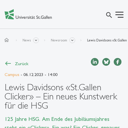
search
home
News
Newsroom
Lewis Davidsons «St.Gallen 
Zurück
Campus
- 06.12.2023 - 14:00
Lewis Davidsons «St.Gallen
Clicker» – Ein neues Kunstwerk
für die HSG
125 Jahre HSG. Am Ende des Jubiläumsjahres
steht ein «Clicker». Ein was? Ein Clicker, genauer