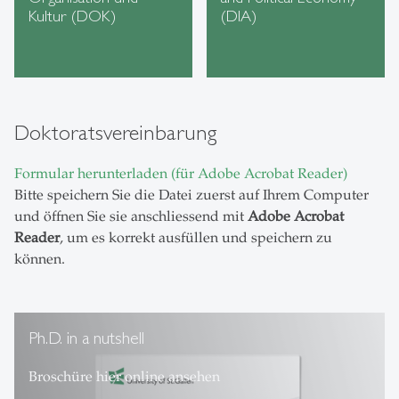
Kultur (DOK)
(DIA)
Doktoratsvereinbarung
Formular herunterladen (für Adobe Acrobat Reader)
Bitte speichern Sie die Datei zuerst auf Ihrem Computer
und öffnen Sie sie anschliessend mit
Adobe Acrobat
Reader
, um es korrekt ausfüllen und speichern zu
können.
Ph.D. in a nutshell
Ph.D. Broschüre hier online ansehen
Broschüre hier online ansehen
Broschüre hier online ansehen