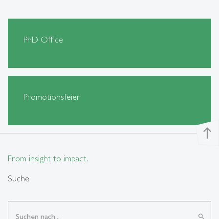
PhD Office
Promotionsfeier
north
From insight to impact.
Suche
search