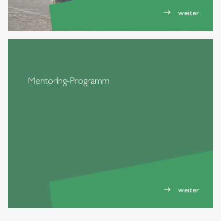
weiter
east
Mentoring-Programm
weiter
east