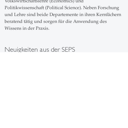
Volkswirtschaftslehre (Economics) und
Politikwissenschaft (Political Science). Neben Forschung
und Lehre sind beide Departemente in ihren Kernfächern
beratend tätig und sorgen für die Anwendung des
Wissens in der Praxis.
Neuigkeiten aus der SEPS
Leute
- 03.08.2026 - 16:08
description
Julian Eckl erhält
Lehrpreis
Politikwissenschaft 2026