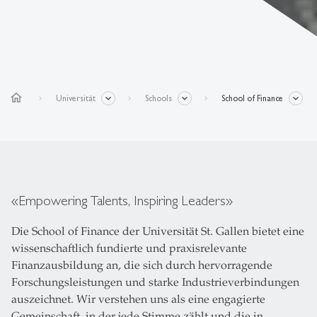
home
Universität
Schools
School of Finance
«Empowering Talents, Inspiring Leaders»
Die School of Finance der Universität St. Gallen bietet eine
wissenschaftlich fundierte und praxisrelevante
Finanzausbildung an, die sich durch hervorragende
Forschungsleistungen und starke Industrieverbindungen
auszeichnet. Wir verstehen uns als eine engagierte
Gemeinschaft, in der jede Stimme zählt und die in