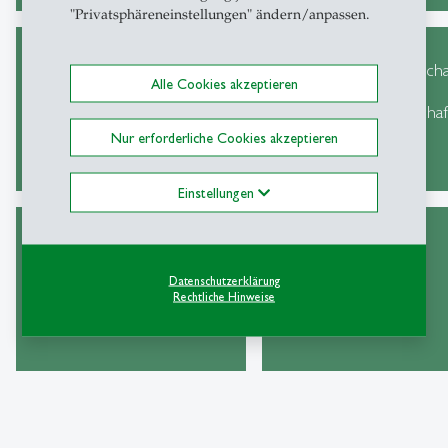
"Privatsphäreneinstellungen" ändern/anpassen.
Major Rechtswissenscha
Alle Cookies akzeptieren
Major Rechtswissenschaft
mit
(BLaw)
Wirtschaftswissenscha
(BLE)
Nur erforderliche Cookies akzeptieren
Einstellungen
Bachelor in Informatik
Zusatz-
Datenschutzerklärung
(BCS)
qualifikationen
Rechtliche Hinweise