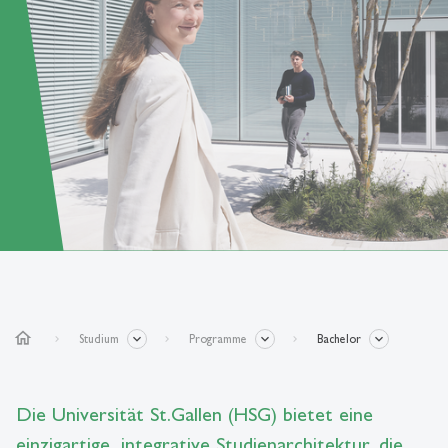
home
Studium
Programme
Bachelor
Die Universität St.Gallen (HSG) bietet eine
einzigartige, integrative Studienarchitektur, die