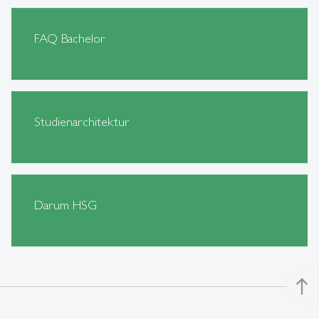
FAQ Bachelor
Studienarchitektur
Darum HSG
north