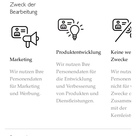
Zweck der
Bearbeitung
Produktentwicklung
Keine weit
Marketing
Zwecke
Wir nutzen Ihre
Wir nutzen Ihre
Personendaten für
Wir nutzen 
Personendaten
die Entwicklung
Personenda
für Marketing
und Verbesserung
nicht für we
und Werbung.
von Produkten und
Zwecke oh
Dienstleistungen.
Zusammen
mit der
Kernleistun