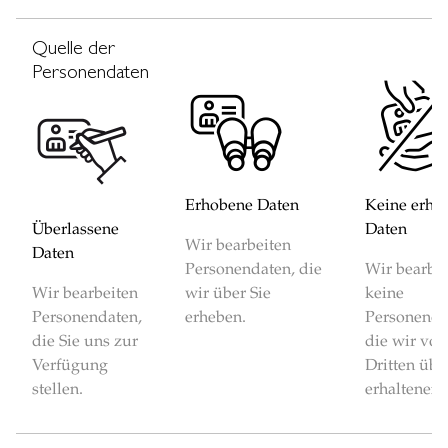
Quelle der
Personendaten
Erhobene Daten
Keine erha
Überlassene
Daten
Wir bearbeiten
Daten
Personendaten, die
Wir bearbe
Wir bearbeiten
wir über Sie
keine
Personendaten,
erheben.
Personenda
die Sie uns zur
die wir von
Verfügung
Dritten übe
stellen.
erhaltenen 