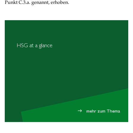
Punkt C.3.a. genannt, erhoben.
HSG at a glance
mehr zum Thema
east