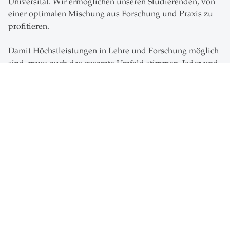
Universität. Wir ermöglichen unseren Studierenden, von
einer optimalen Mischung aus Forschung und Praxis zu
profitieren.
Damit Höchstleistungen in Lehre und Forschung möglich
sind, muss auch das gesamte Umfeld stimmen. Jeder und
jede Angehörige der Universität fühlt sich der Qualität
verpflichtet. Wie wir dies erreichen, wer hinter der
Organisation Universität St.Gallen steht oder in welchen
Netzwerken wir uns bewegen, erfahren Sie auf den
folgenden Seiten.
Vision, Strategie und Werte
Unsere Vision hilft uns dabei, unsere