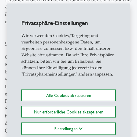
‹Expertenorganisation› mit einem hohen Autonomiegrad
ihres akademischen Personals und deren Kopplung an
die Institution.
Privatsphäre-Einstellungen
Wir verwenden Cookies/Targeting und
vearbeiten personenbezogene Daten, um
Servicestelle für Qualitätsentwicklung
Ergebnisse zu messen bzw. den Inhalt unserer
Website abzustimmen. Da wir Ihre Privatsphäre
Qualität und Qualitätsentwicklung basieren in hohem
schätzen, bitten wir Sie um Erlaubnis. Sie
Masse auf der Motivation ihrer Mitglieder, die nach
können Ihre Einwilligung jederzeit in den
Exzellenz streben. Darin sollen sie unterstützt
"Privatsphäreneinstellungen" ändern/anpassen.
werden. Die Unterstützung, Koordination und
Durchführung von Qualitätssicherungs- und -
entwicklungsmassnahmen in den Bereichen Lehre,
Alle Cookies akzeptieren
Forschung, Weiterbildung und Verwaltung wird von der
Stelle für Qualitätsentwicklung wahrgenommen. Hierbei
Nur erforderliche Cookies akzeptieren
fungiert sie als Schnittstelle zwischen zentralem,
dezentralem sowie internem und externem
Einstellungen
Qualitätsmanagement.