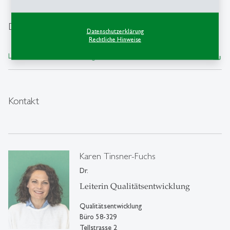
Download
Datenschutzerklärung
Rechtliche Hinweise
save_alt
Leitlinie Qualitätsentwicklung 2021 ― PDF, 1 MB
Kontakt
Karen Tinsner-Fuchs
Dr.
Leiterin Qualitätsentwicklung
Qualitätsentwicklung
Büro 58-329
Tellstrasse 2