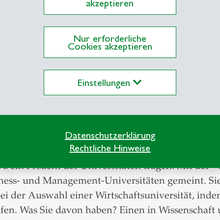
akzeptieren
Nur erforderliche
Cookies akzeptieren
Einstellungen
tklasse
Datenschutzerklärung
Rechtliche Hinweise
le Crown» der internationalen Akkreditierungen v
 ein Prozent der Universitäten tragen. Mit der «T
iness- und Management-Universitäten gemeint. Sie
ei der Auswahl einer Wirtschaftsuniversität, ind
ufen. Was Sie davon haben? Einen in Wissenschaft