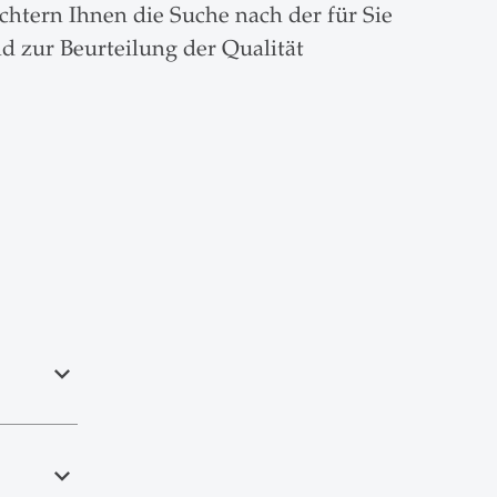
chtern Ihnen die Suche nach der für Sie
d zur Beurteilung der Qualität
expand_less
expand_less