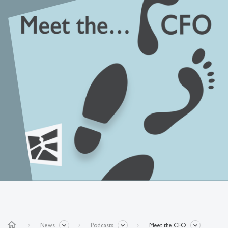
home
News
Podcasts
Meet the CFO