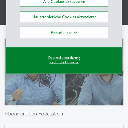
Alle Cookies akzeptieren
play_arrow
Nur erforderliche Cookies akzeptieren
Einstellungen
Datenschutzerklärung
Rechtliche Hinweise
Abonniert den Podcast via