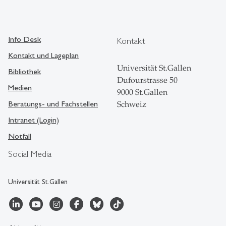
Info Desk
Kontakt
Kontakt und Lageplan
Universität St.Gallen
Bibliothek
Dufourstrasse 50
Medien
9000 St.Gallen
Beratungs- und Fachstellen
Schweiz
Intranet (Login)
Notfall
Social Media
Universität St.Gallen