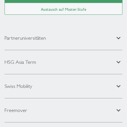
Austausch auf Master-Stufe
expand_less
Partneruniversitäten
expand_less
HSG Asia Term
expand_less
Swiss Mobility
expand_less
Freemover