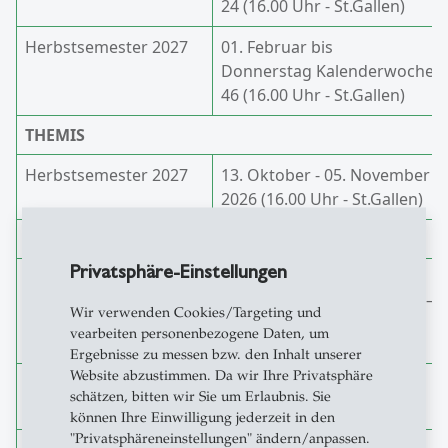
24 (16.00 Uhr - St.Gallen)
Herbstsemester 2027
01. Februar bis
Donnerstag Kalenderwoche
46 (16.00 Uhr - St.Gallen)
THEMIS
Herbstsemester 2027
13. Oktober - 05. November
2026 (16.00 Uhr - St.Gallen)
Austausch Partneruniversitäten
Privatsphäre-Einstellungen
Herbstsemester
19. November – 10.
2027 und
Dezember 2026 (16.00 Uhr –
Wir verwenden Cookies/Targeting und
Frühjahrssemester
St.Gallen)
vearbeiten personenbezogene Daten, um
2028
Ergebnisse zu messen bzw. den Inhalt unserer
Website abzustimmen. Da wir Ihre Privatsphäre
GSM - Joint Certificate in Global Sustainability
schätzen, bitten wir Sie um Erlaubnis. Sie
Management
können Ihre Einwilligung jederzeit in den
"Privatsphäreneinstellungen" ändern/anpassen.