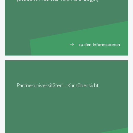
zu den Informationen
east
Partneruniversitäten - Kurzübersicht