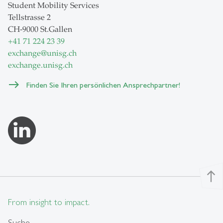
Student Mobility Services
Tellstrasse 2
CH-9000 St.Gallen
+41 71 224 23 39
exchange
@
unisg.ch
exchange.unisg.ch
Finden Sie Ihren persönlichen Ansprechpartner!
north
From insight to impact.
Suche