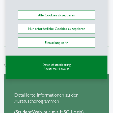
Herbstsemester 2027
16. November –
und
03. Dezember 2026 (16.00
Frühjahrssemester
Uhr – St.Gallen)
Alle Cookies akzeptieren
2028
Frühjahrssemester
05. - 22. April 2027 (16.00
Nur erforderliche Cookies akzeptieren
2028 und
Uhr – St.Gallen)
Herbstsemester 2028
Einstellungen
Weiterführende Links
Datenschutzerklärung
Rechtliche Hinweise
Detaillierte Informationen zu den
Austauschprogrammen
(StudentWeb nur mit HSG Login)