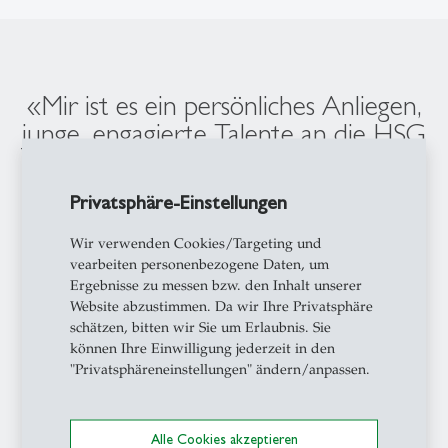
«Mir ist es ein persönliches Anliegen,
junge, engagierte Talente an die HSG
zu bringen und ihnen die Möglichkeit
zu geben, sich zu
Privatsphäre-Einstellungen
verantwortungsvollen,
unternehmerischen Fachkräften und
Wir verwenden Cookies/Targeting und
vearbeiten personenbezogene Daten, um
Führungspersönlichkeiten zu
Ergebnisse zu messen bzw. den Inhalt unserer
entwickeln.»
Website abzustimmen. Da wir Ihre Privatsphäre
schätzen, bitten wir Sie um Erlaubnis. Sie
können Ihre Einwilligung jederzeit in den
Prof. Dr. Manuel Ammann, Rektor der Universität
"Privatsphäreneinstellungen" ändern/anpassen.
St.Gallen (HSG) und Vizepräsident der HSG Stiftung
Alle Cookies akzeptieren
1
/
2