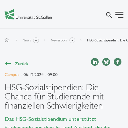
search
home
News
Newsroom
HSG-Sozialstipendien: Die C
Zurück
Campus
- 06.12.2024 - 09:00
HSG-Sozialstipendien: Die
Chance für Studierende mit
finanziellen Schwierigkeiten
Das HSG-Sozialstipendium unterstützt
Studierende aus dem In- und Ausland, die ihr