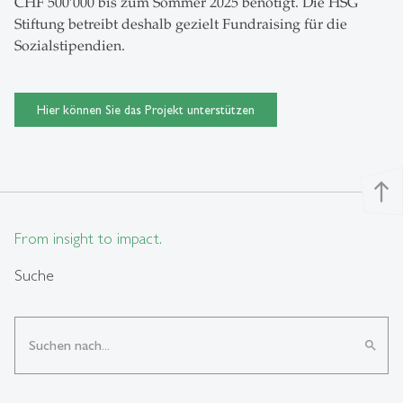
CHF 500’000 bis zum Sommer 2025 benötigt. Die HSG
Stiftung betreibt deshalb gezielt Fundraising für die
Sozialstipendien.
Hier können Sie das Projekt unterstützen
north
From insight to impact.
Suche
search