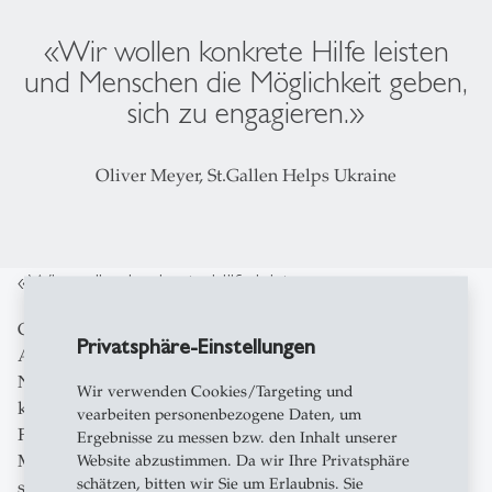
«Wir wollen konkrete Hilfe leisten
und Menschen die Möglichkeit geben,
sich zu engagieren.»
Oliver Meyer, St.Gallen Helps Ukraine
«Wir wollen konkrete Hilfe leisten»
Gemeinsam mit den HSG-Studierenden Emilia von
Privatsphäre-Einstellungen
Albertini, Frederick Mangold, Noé Kuhn und Alisa
Nyamukapa gründete Meyer «St.Gallen Helps Ukraine»
Wir verwenden Cookies/Targeting und
kurz nach Beginn des russischen Angriffskriegs im
vearbeiten personenbezogene Daten, um
Februar 2022. «Wir wollten konkrete Hilfe leisten und
Ergebnisse zu messen bzw. den Inhalt unserer
Menschen die Möglichkeit geben, sich zu engagieren»,
Website abzustimmen. Da wir Ihre Privatsphäre
schätzen, bitten wir Sie um Erlaubnis. Sie
sagt Meyer. «Als Studierende hatten wir auch die