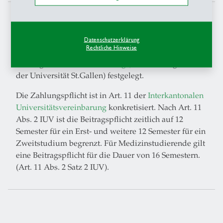
Die Gebühren für regulär immatrikulierte
Langzeitstudierende werden fällig, wenn keine
interkantonalen Beiträge mehr ausbezahlt werden, da
Datenschutzerklärung
Rechtliche Hinweise
die maximale Semesterzahl erreicht ist. Sie sind im
Anhang der
Gebührenordnung
(Gebührenreglement
der Universität St.Gallen) festgelegt.
Die Zahlungspflicht ist in Art. 11 der
Interkantonalen
Universitätsvereinbarung
konkretisiert. Nach Art. 11
Abs. 2 IUV ist die Beitragspflicht zeitlich auf 12
Semester für ein Erst- und weitere 12 Semester für ein
Zweitstudium begrenzt. Für Medizinstudierende gilt
eine Beitragspflicht für die Dauer von 16 Semestern.
(Art. 11 Abs. 2 Satz 2 IUV).