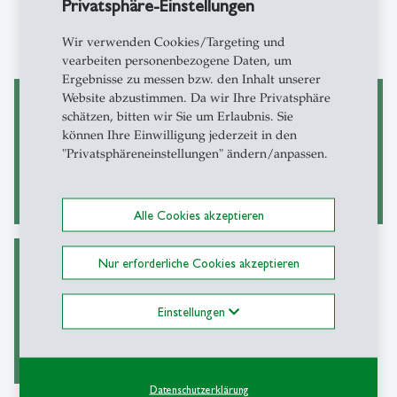
Privatsphäre-Einstellungen
sowie Zugang zur HSG-Community mit
Dozierenden, Alumni und Partnerorganisationen
Wir verwenden Cookies/Targeting und
vearbeiten personenbezogene Daten, um
Ergebnisse zu messen bzw. den Inhalt unserer
Website abzustimmen. Da wir Ihre Privatsphäre
schätzen, bitten wir Sie um Erlaubnis. Sie
A Stimulating Network
können Ihre Einwilligung jederzeit in den
HSG Masters & more
of Peers
"Privatsphäreneinstellungen" ändern/anpassen.
Alle Cookies akzeptieren
Nur erforderliche Cookies akzeptieren
HSG Access to Swiss
Ecosystem
Einstellungen
Datenschutzerklärung