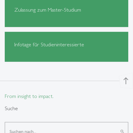
Zulassung zum Master-Studium
Infotage für Studieninteressierte
north
From insight to impact.
Suche
search