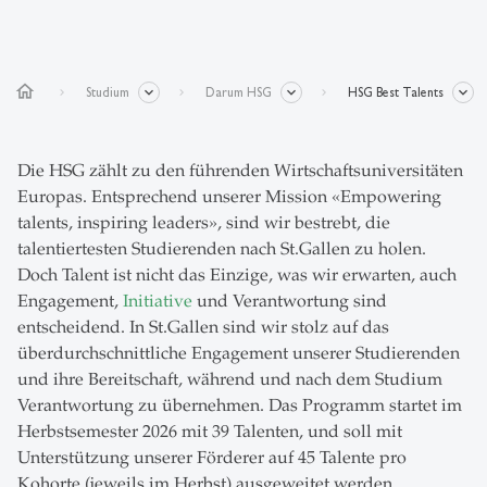
home
Studium
Darum HSG
HSG Best Talents
Die HSG zählt zu den führenden Wirtschaftsuniversitäten
Europas. Entsprechend unserer Mission «Empowering
talents, inspiring leaders», sind wir bestrebt, die
talentiertesten Studierenden nach St.Gallen zu holen.
Doch Talent ist nicht das Einzige, was wir erwarten, auch
Engagement,
Initiative
und Verantwortung sind
entscheidend. In St.Gallen sind wir stolz auf das
überdurchschnittliche Engagement unserer Studierenden
und ihre Bereitschaft, während und nach dem Studium
Verantwortung zu übernehmen. Das Programm startet im
Herbstsemester 2026 mit 39 Talenten, und soll mit
Unterstützung unserer Förderer auf 45 Talente pro
Kohorte (jeweils im Herbst) ausgeweitet werden.