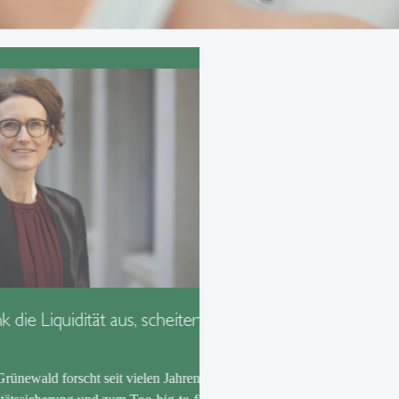
aus, scheitert jede
Forschung zu ESG-Ratings lös
Ein Forschungsartikel von Prof. Dr. Jul
Divergenz von ESG-Ratings ist in kurze
eit vielen Jahren zur
meistzitierten Papers der Universität S