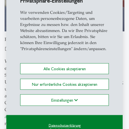
Privatsphäre-Einstellungen
Wir verwenden Cookies/Targeting und
vearbeiten personenbezogene Daten, um
Ergebnisse zu messen bzw. den Inhalt unserer
Website abzustimmen. Da wir Ihre Privatsphäre
schätzen, bitten wir Sie um Erlaubnis. Sie
Prof. Dr. Thomas Beschorner
können Ihre Einwilligung jederzeit in den
Die Begeisterung für die Arbeit ist im Sinkflug
"Privatsphäreneinstellungen" ändern/anpassen.
Wir verbringen einen Grossteil unserer wachen Zeit im
erwerbsfähigen Alter mit bezahlter Arbeit.
Alle Cookies akzeptieren
Schätzungsweise 85'000 Stunden im Laufe eines Lebens.
Unser Arbeitsleben prägt also auch Verhalten, Einstellung
Nur erforderliche Cookies akzeptieren
und Persönlichkeit. Es ist wahrlich keine neue Erkenntnis
aus den Arbeitswissenschaften und der
Einstellungen
Organisationsforschung, dass aktuelle Formen der
Organisation von Arbeit zu zunehmenden
Belastungen
am Arbeitsplatz
geführt haben, die ihrerseits massive
negativen Konsequenzen haben: Mitarbeitende verfügen
Datenschutzerklärung