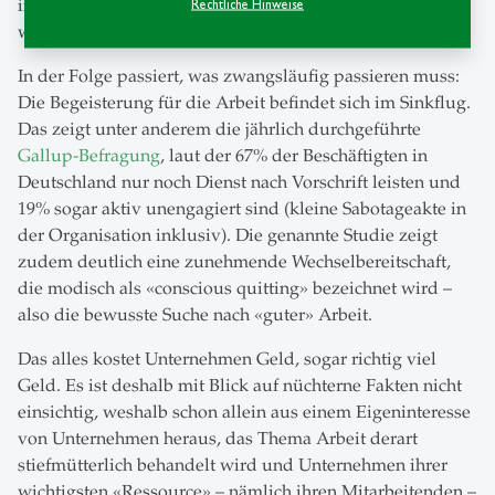
immer weniger über die positiven Ressourcen, die sie
Rechtliche Hinweise
widerstandsfähig, offen und kreativ halten.
In der Folge passiert, was zwangsläufig passieren muss:
Die Begeisterung für die Arbeit befindet sich im Sinkflug.
Das zeigt unter anderem die jährlich durchgeführte
Gallup-Befragung
, laut der 67% der Beschäftigten in
Deutschland nur noch Dienst nach Vorschrift leisten und
19% sogar aktiv unengagiert sind (kleine Sabotageakte in
der Organisation inklusiv). Die genannte Studie zeigt
zudem deutlich eine zunehmende Wechselbereitschaft,
die modisch als «conscious quitting» bezeichnet wird –
also die bewusste Suche nach «guter» Arbeit.
Das alles kostet Unternehmen Geld, sogar richtig viel
Geld. Es ist deshalb mit Blick auf nüchterne Fakten nicht
einsichtig, weshalb schon allein aus einem Eigeninteresse
von Unternehmen heraus, das Thema Arbeit derart
stiefmütterlich behandelt wird und Unternehmen ihrer
wichtigsten «Ressource» – nämlich ihren Mitarbeitenden –