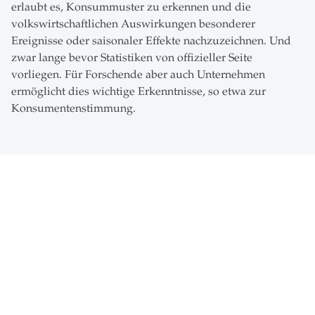
erlaubt es, Konsummuster zu erkennen und die
volkswirtschaftlichen Auswirkungen besonderer
Ereignisse oder saisonaler Effekte nachzuzeichnen. Und
zwar lange bevor Statistiken von offizieller Seite
vorliegen. Für Forschende aber auch Unternehmen
ermöglicht dies wichtige Erkenntnisse, so etwa zur
Konsumentenstimmung.
News
Forschung
- 28.07.2025 - 09:00
description
SEPS-HSG
EURO 2025: Fussballfans
lassen die St.Galler
Kassen klingeln
Spitzenfussball,
ausgelassene Stimmung
und volle Stadien – die
UEFA Women’s…