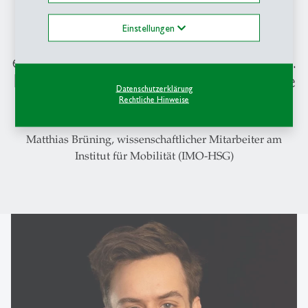
«Aktuell ist geteilte Mikromobilität
noch ein Nischenprodukt.
Einstellungen
Nutzungshürden müssen etwa durch
eine Multimodal-App gesenkt werden.
Für Pendelwege muss eine verlässliche
Datenschutzerklärung
Verfügbarkeit sichergestellt sein.»
Rechtliche Hinweise
Matthias Brüning, wissenschaftlicher Mitarbeiter am
Institut für Mobilität (IMO-HSG)