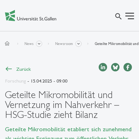
search
home
News
Newsroom
Geteilte Mikromobilität und
Zurück
Forschung
- 15.04.2025 - 09:00
Geteilte Mikromobilität und
Vernetzung im Nahverkehr –
HSG-Studie zieht Bilanz
Geteilte Mikromobilität etabliert sich zunehmend
als wichtige Ergänzung zum öffentlichen Verkehr.