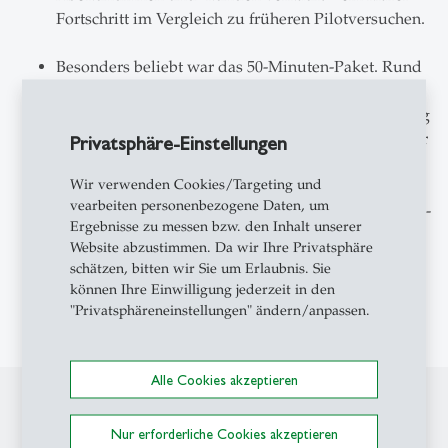
Fortschritt im Vergleich zu früheren Pilotversuchen.
Besonders beliebt war das 50-Minuten-Paket. Rund
die Hälfte der Teilnehmenden machte von mehr als
46 Minuten des Pakets Gebrauch. In einer Befragung
gaben alle Teilnehmenden an, das Angebot bei einer
Privatsphäre-Einstellungen
dauerhaften Einführung regelmässig nutzen zu
Wir verwenden Cookies/Targeting und
wollen.
vearbeiten personenbezogene Daten, um
84% kombinierten die Nutzung der E-Scooter und E-
Ergebnisse zu messen bzw. den Inhalt unserer
Bikes regelmässig mit dem öffentlichen Verkehr –
Website abzustimmen. Da wir Ihre Privatsphäre
vor allem zur komfortablen Überbrückung der
schätzen, bitten wir Sie um Erlaubnis. Sie
letzten Strecke zur Haltestelle, auch in ländlich
können Ihre Einwilligung jederzeit in den
geprägten Gemeinden.
"Privatsphäreneinstellungen" ändern/anpassen.
Alle Cookies akzeptieren
Nur erforderliche Cookies akzeptieren