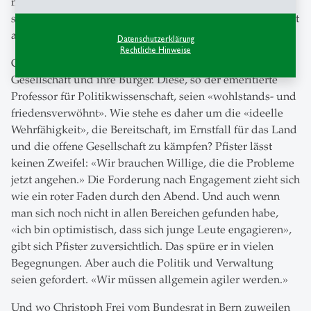
mit ihren Nachbarn pflegen müsse und betont: «Viele
sicherheitspolitische Herausforderungen können wir nicht
allein lösen.»
Datenschutzerklärung
Rechtliche Hinweise
Christoph Frei wendet das Gespräch auf die Schweizer
Gesellschaft und ihre Bürger. Diese, so der emeritierte
Professor für Politikwissenschaft, seien «wohlstands- und
friedensverwöhnt». Wie stehe es daher um die «ideelle
Wehrfähigkeit», die Bereitschaft, im Ernstfall für das Land
und die offene Gesellschaft zu kämpfen? Pfister lässt
keinen Zweifel: «Wir brauchen Willige, die die Probleme
jetzt angehen.» Die Forderung nach Engagement zieht sich
wie ein roter Faden durch den Abend. Und auch wenn
man sich noch nicht in allen Bereichen gefunden habe,
«ich bin optimistisch, dass sich junge Leute engagieren»,
gibt sich Pfister zuversichtlich. Das spüre er in vielen
Begegnungen. Aber auch die Politik und Verwaltung
seien gefordert. «Wir müssen allgemein agiler werden.»
Und wo Christoph Frei vom Bundesrat in Bern zuweilen