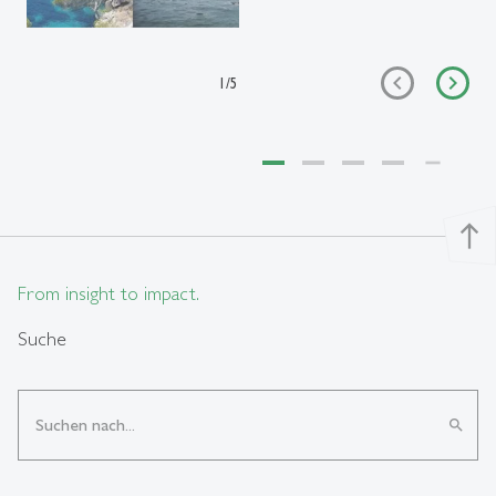
1
/
5
north
From insight to impact.
Suche
search