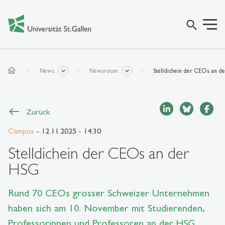
search
home
News
Newsroom
Stelldichein der CEOs an d
Zurück
Campus
- 12.11.2025 - 14:30
Stelldichein der CEOs an der
HSG
Rund 70 CEOs grosser Schweizer Unternehmen
haben sich am 10. November mit Studierenden,
Professorinnen und Professoren an der HSG