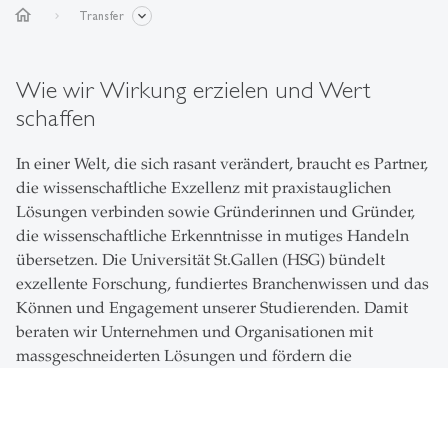
home
Transfer
Wie wir Wirkung erzielen und Wert
schaffen
In einer Welt, die sich rasant verändert, braucht es Partner,
die wissenschaftliche Exzellenz mit praxistauglichen
Lösungen verbinden sowie Gründerinnen und Gründer,
die wissenschaftliche Erkenntnisse in mutiges Handeln
übersetzen. Die Universität St.Gallen (HSG) bündelt
exzellente Forschung, fundiertes Branchenwissen und das
Können und Engagement unserer Studierenden. Damit
beraten wir Unternehmen und Organisationen mit
massgeschneiderten Lösungen und fördern die
Lancierung erfolgreicher Spin-offs und Startups.
Nirgendwo wird unser Leitsatz «From Insight to Impact»
so griffig, wie beim Thema Transfer.