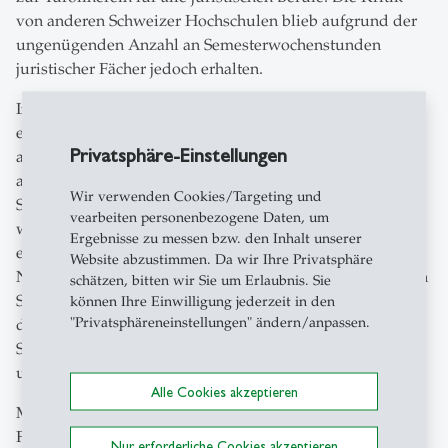
von anderen Schweizer Hochschulen blieb aufgrund der
ungenügenden Anzahl an Semesterwochenstunden
juristischer Fächer jedoch erhalten.
In den frühen 1970er Jahren wurde das Projekt eines
eigenständigen St.Galler Jus-Studiums dann wieder
Privatsphäre-Einstellungen
aufgegriffen, da die Zahlen der Jus-Studierenden an
anderen Hochschulen stetig zunahmen und sich auch die
Wir verwenden Cookies/Targeting und
Studierenden der HSG ein juristisches Abschlussprädikat
vearbeiten personenbezogene Daten, um
wünschten. Ab 1971 wurden also Studienprogramme
Ergebnisse zu messen bzw. den Inhalt unserer
entwickelt und Ressourcenberechnungen durchgeführt.
Website abzustimmen. Da wir Ihre Privatsphäre
Nachdem die Einführung des selbstständigen juristischen
schätzen, bitten wir Sie um Erlaubnis. Sie
Studienganges 1974 offiziell beschlossen wurde, plante
können Ihre Einwilligung jederzeit in den
"Privatsphäreneinstellungen" ändern/anpassen.
die rechtswissenschaftliche Abteilung die Details des
Studiengangs wie Semesterwochenstunden, Dozenturen
und Lehrstuhl-Professuren.
Alle Cookies akzeptieren
Mit der Zustimmung des St.Galler Regierungsrates im
Februar 1978 konnten Studierende schliesslich ab dem
Nur erforderliche Cookies akzeptieren