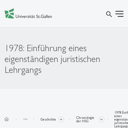
search
1978: Einführung eines
eigenständigen juristischen
Lehrgangs
1978 Einf
eines
Chronologie
home
more_horiz
Geschichte
eigenstän
der HSG
juristisch
Lehrgang