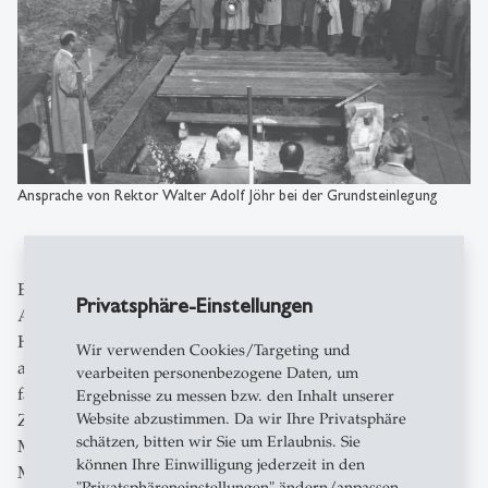
Ansprache von Rektor Walter Adolf Jöhr bei der Grundsteinlegung
Eingangs hielt Rektor Walter Adolf Jöhr eine kurze
Privatsphäre-Einstellungen
Ansprache und legte mehrere Dokumente über die
Hochschule und die Institute in eine Metallkiste, die
Wir verwenden Cookies/Targeting und
anschliessend sorgsam verschweisst wurde. Unter
vearbeiten personenbezogene Daten, um
fachlicher Anleitung legte jedes Senatsmitglied einen
Ergebnisse zu messen bzw. den Inhalt unserer
Website abzustimmen. Da wir Ihre Privatsphäre
Ziegelstein im Verbund in den frisch aufgebrachten
schätzen, bitten wir Sie um Erlaubnis. Sie
Mörtel um die massive Holzkiste, die später den
können Ihre Einwilligung jederzeit in den
Metallbehälter aufnehmen sollte. Der Behälter wurde
"Privatsphäreneinstellungen" ändern/anpassen.