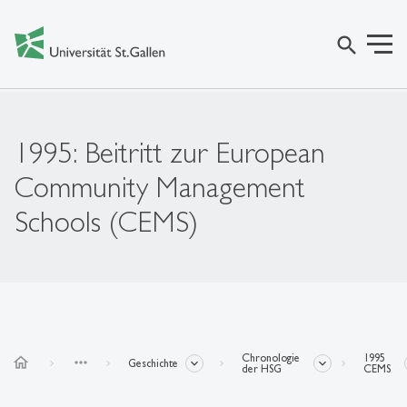
search
1995: Beitritt zur European
Community Management
Schools (CEMS)
Chronologie
1995
home
more_horiz
Geschichte
der HSG
CEMS