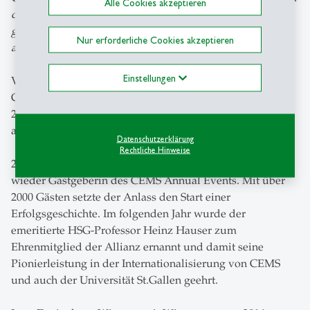
Alle Cookies akzeptieren
die Erweiterung von einer europäischen hin zu einer
globalen Allianz. Nun ist CEMS mit Partneruniversitäten
Nur erforderliche Cookies akzeptieren
auf fünf Kontinenten vertreten.»
Einstellungen
Von der Wirtschaftszeitung «Financial Times» wurde
CEMS-MIM weltweit als die Nr. 1 bewertet und die HSG
2009 erstmals als «CEMS School of the Year»
ausgezeichnet.
Datenschutzerklärung
Rechtliche Hinweise
2012 war die Universität St.Gallen nach 1995 erstmals
wieder Gastgeberin des CEMS Annual Events. Mit über
2000 Gästen setzte der Anlass den Start einer
Erfolgsgeschichte. Im folgenden Jahr wurde der
emeritierte HSG-Professor Heinz Hauser zum
Ehrenmitglied der Allianz ernannt und damit seine
Pionierleistung in der Internationalisierung von CEMS
und auch der Universität St.Gallen geehrt.