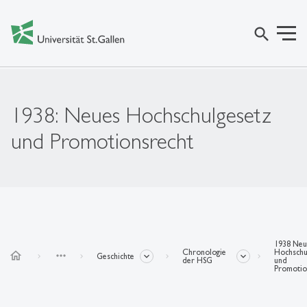
search
1938: Neues Hochschulgesetz
und Promotionsrecht
1938 Neu
Chronologie
Hochschu
home
more_horiz
Geschichte
der HSG
und
Promotio