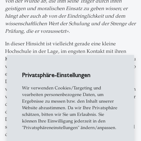
von der Würde ab, die ihm seine Träger durch ihren
geistigen und moralischen Einsatz zu geben wissen; er
hängt aber auch ab von der Eindringlichkeit und dem
wissenschaftlichen Wert der Schulung und der Strenge der
Prüfung, die er voraussetzt».
In dieser Hinsicht ist vielleicht gerade eine kleine
Hochschule in der Lage, im engsten Kontakt mit ihren
Kandidaten eine nachhaltige und vertiefte Fachbildung zu
vermitteln und unter den Bewerbern leichter als anderswo
eine Auslese treffen zu können. Was aber die Strenge der
Privatsphäre-Einstellungen
Doktorprüfungen anbetrifft, so sieht die im Entwurf
Wir verwenden Cookies/Targeting und
vorliegende Promotionsordnung schärfere Bestimmungen
vearbeiten personenbezogene Daten, um
vor, als sie an irgendeiner schweizerischen Hochschule für
Ergebnisse zu messen bzw. den Inhalt unserer
diese Disziplin bestehen. Vorgeschrieben war, dass nach
Website abzustimmen. Da wir Ihre Privatsphäre
dem Lizentiat zwei Semester lang die
schätzen, bitten wir Sie um Erlaubnis. Sie
Doktorandenseminare besucht, die Dissertation als eine
können Ihre Einwilligung jederzeit in den
selbstständige wissenschaftliche Arbeit angenommen und
"Privatsphäreneinstellungen" ändern/anpassen.
die strenge Prüfung bestanden war.