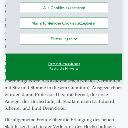
Auf Grund dieser Gegebenheiten widerstand man der
Alle Cookies akzeptieren
Versuchung, aus Anlass der 40-Jahr-Feier der Hochschule
am 13. Mai 1939 bekannte Persönlichkeiten mit einem
Nur erforderliche Cookies akzeptieren
Doctor honoris causa auszuzeichnen. Darauf wollte man
erst dann zurückkommen, wenn eine grössere Zahl von
Einstellungen
Studenten den in der am 14. April in Kraft getretenen
Promotionsordnung vorgeschriebenen Gang durchlaufen
und sich einen Doktorgrad erworben hatte. Erst anlässlich
der 50-Jahr-Feier 1949 kam es zu den ersten
Datenschutzerklärung
Ehrenpromotionen. Als Alternative wählte man 1939 die
Rechtliche Hinweise
Ernennung einiger Förderer der Hochschule zu
Ehrenmitgliedern des akademischen Senates (verbunden
mit Sitz und Stimme in diesem Gremium). Ausgezeichnet
wurden damit Professor Theophil Bernet, der erste
Anreger der Hochschule, alt Stadtammann Dr. Eduard
Scherrer und Emil Diem-Saxer.
Die allgemeine Freude über die Erlangung des neuen
Statuts zeigt sich in der Verlegung des Hochschultages