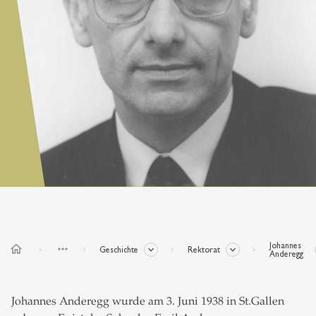
Johannes
home
more_horiz
Geschichte
Rektorat
Anderegg
Johannes Anderegg wurde am 3. Juni 1938 in St.Gallen