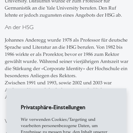
University. Daraufhin wurde er zum Professor für
Germanistik an die Yale University berufen. Den Ruf
lehnte er jedoch zugunsten eines Angebots der HSG ab.
An der HSG
Johannes Anderegg wurde 1978 als Professor für deutsche
Sprache und Literatur an die HSG berufen. Von 1982 bis
1986 wirkte er als Prorektor, bevor er 1986 zum Rektor
gewählt wurde. Während seiner vierjährigen Amtszeit war
die Stärkung der «Corporate Identity» der Hochschule ein
besonderes Anliegen des Rektors.
Zwischen 1991 und 1993, sowie 2002 und 2003 war
Anderegg Vorstand der kulturwissenschaftlichen
Abteilung der HSG.
Privatsphäre-Einstellungen
Wir verwenden Cookies/Targeting und
Weitere Tätigkeiten
vearbeiten personenbezogene Daten, um
Ergebnisse zu messen bzw. den Inhalt unserer