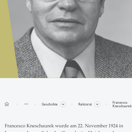
Francesco
home
more_horiz
Geschichte
Rektorat
Kneschaurek
Francesco Kneschaurek wurde am 22. November 1924 in