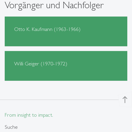
Vorgänger und Nachfolger
Otto K. Kaufmann (1963-1966)
Willi Geiger (1970-1972)
north
From insight to impact.
Suche