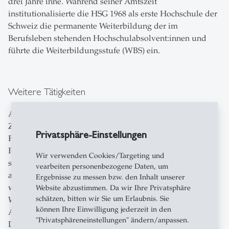
drei Jahre inne. Während seiner Amtszeit
institutionalisierte die HSG 1968 als erste Hochschule der
Schweiz die permanente Weiterbildung der im
Berufsleben stehenden Hochschulabsolvent:innen und
führte die Weiterbildungsstufe (WBS) ein.
Weitere Tätigkeiten
Ab 1971 war er Leiter des St.Galler Zentrums für
Zukunftsforschung und zwischen 1968 und 1973 leitete
Privatsphäre-Einstellungen
Francesco Kneschaurek im Auftrag des Bundes die
Perspektivenstudien über die Entwicklung der
Wir verwenden Cookies/Targeting und
schweizerischen Volkswirtschaft bis zum Jahre 2000. Das
vearbeiten personenbezogene Daten, um
achtbändige Werk war Pionierarbeit und Kneschaurek
Ergebnisse zu messen bzw. den Inhalt unserer
wurde national und international als führender
Website abzustimmen. Da wir Ihre Privatsphäre
schätzen, bitten wir Sie um Erlaubnis. Sie
Wirtschaftsprognostiker bekannt.
können Ihre Einwilligung jederzeit in den
Anschliessend arbeitete Kneschaurek für drei Jahre als
"Privatsphäreneinstellungen" ändern/anpassen.
Delegierter des Bundesrates für Konjunkturfragen. 1974