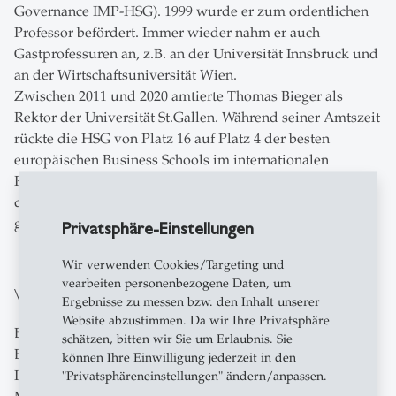
Governance IMP-HSG). 1999 wurde er zum ordentlichen
Professor befördert. Immer wieder nahm er auch
Gastprofessuren an, z.B. an der Universität Innsbruck und
an der Wirtschaftsuniversität Wien.
Zwischen 2011 und 2020 amtierte Thomas Bieger als
Rektor der Universität St.Gallen. Während seiner Amtszeit
rückte die HSG von Platz 16 auf Platz 4 der besten
europäischen Business Schools im internationalen
Ranking der «Financial Times» vor. Bieger setzte sich für
die regionale Verankerung der HSG ein, war jedoch
genauso bestrebt die globale Expansion weiterzuführen.
Privatsphäre-Einstellungen
Wir verwenden Cookies/Targeting und
vearbeiten personenbezogene Daten, um
Weitere Tätigkeiten
Ergebnisse zu messen bzw. den Inhalt unserer
Website abzustimmen. Da wir Ihre Privatsphäre
Bieger ist Mitglied in diversen Verwaltungsräten. Zum
schätzen, bitten wir Sie um Erlaubnis. Sie
Beispiel bei den Appenzeller Bahnen, Roland Berger
können Ihre Einwilligung jederzeit in den
International Consultants, Alpine Classic Hotels und
"Privatsphäreneinstellungen" ändern/anpassen.