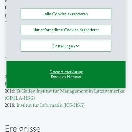
Migros Ostschweiz.
Er ist verheiratet und Vater zweier Kinder. Bieger ist ein
Alle Cookies akzeptieren
passionierter Segler und geht gerne auf Skitouren. In
St.Gallen ist er mit dem Fahrrad unterwegs.
Nur erforderliche Cookies akzeptieren
Einstellungen
Gründungen von wissenschaftlichen Instituten:
Datenschutzerklärung
2011:
St.Gallen Institut für Management in Asien (GIMA-
Rechtliche Hinweise
HSG)
2016:
St.Gallen Institut für Management in Lateinamerika
(GIMLA-HSG)
2018:
Institut für Informatik (ICS-HSG)
Ereignisse