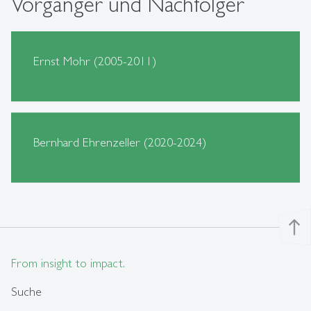
Vorgänger und Nachfolger
Ernst Mohr (2005-2011)
Bernhard Ehrenzeller (2020-2024)
north
From insight to impact.
Suche