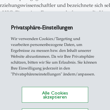
Erziehungswissenschaftler und bezeichnete sich se
er HSG. Eine seiner Errungenschaften war die Ums
Privatsphäre-Einstellungen
Wir verwenden Cookies/Targeting und
vearbeiten personenbezogene Daten, um
Ergebnisse zu messen bzw. den Inhalt unserer
Website abzustimmen. Da wir Ihre Privatsphäre
s internationales Ansehen als Wirtschaftspädagog
schätzen, bitten wir Sie um Erlaubnis. Sie können
ter Harvard, Stanford, University of Texas und Mi
Ihre Einwilligung jederzeit in den
rtschaftsuniversität Wien (1992), der Wirtschafts
"Privatsphäreneinstellungen" ändern/anpassen.
benfalls wurde er mit dem Wirtschaftsbildungsprei
net.
Alle Cookies
jedoch auch nach seiner Emeritierung verschieden
akzeptieren
r die FDP im Grossen Rat des Kantons St.Gallen. 