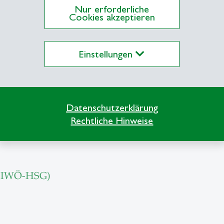
Nur erforderliche
ns Schweiz AG, Bank Julius Bär, St.Galler Tagbla
Cookies akzeptieren
Einstellungen
n. Gemeinsam haben sie drei erwachsene Kinder.
Datenschutzerklärung
Rechtliche Hinweise
chen Instituten:
e (IWÖ-HSG)