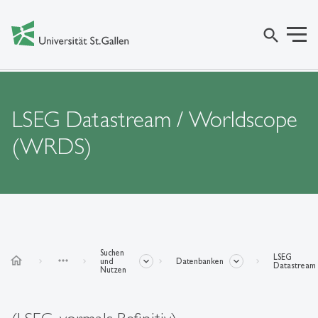
search
LSEG Datastream / Worldscope
(WRDS)
Suchen
LSEG
home
more_horiz
und
Datenbanken
Datastream
Nutzen