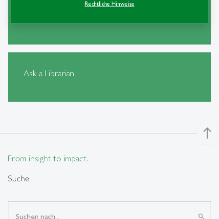
Rechtliche Hinweise
Alternative Wege zu Zeitschriftenartikeln
Ask a Librarian
north
From insight to impact.
Suche
search