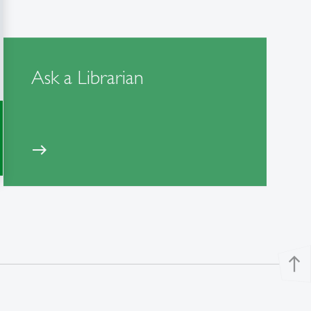
Ask a Librarian
east
north