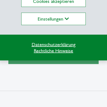
Cookies akzeptieren
Einstellungen
Alternative Wege zu
Zeitschriftenartikeln
Datenschutzerklärung
Rechtliche Hinweise
east