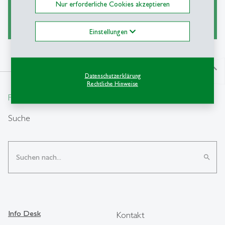
Nur erforderliche Cookies akzeptieren
Ask a Librarian
Einstellungen
north
Datenschutzerklärung
Rechtliche Hinweise
From insight to impact.
Suche
search
Info Desk
Kontakt