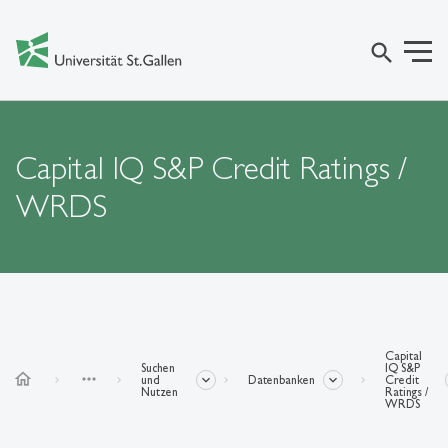
search
Capital IQ S&P Credit Ratings /
WRDS
Capital
Suchen
IQ S&P
home
more_horiz
und
Datenbanken
Credit
Nutzen
Ratings /
WRDS