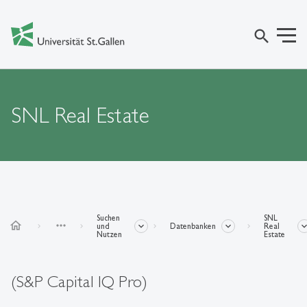
search
SNL Real Estate
Suchen
SNL
home
more_horiz
und
Datenbanken
Real
Nutzen
Estate
(S&P Capital IQ Pro)