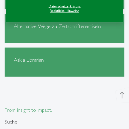
Datenschutzerklärung
Rechtliche Hinweise
Alternative Wege zu Zeitschriftenartikeln
Ask a Librarian
north
From insight to impact.
Suche