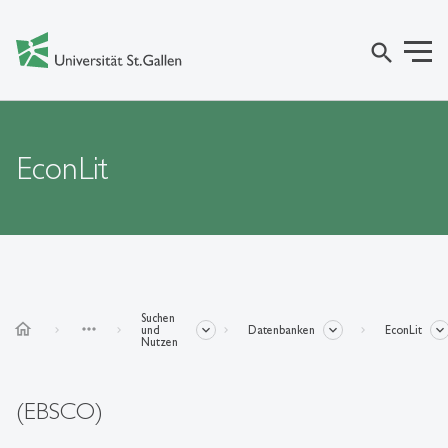
search
EconLit
Suchen
home
more_horiz
und
Datenbanken
EconLit
Nutzen
(EBSCO)