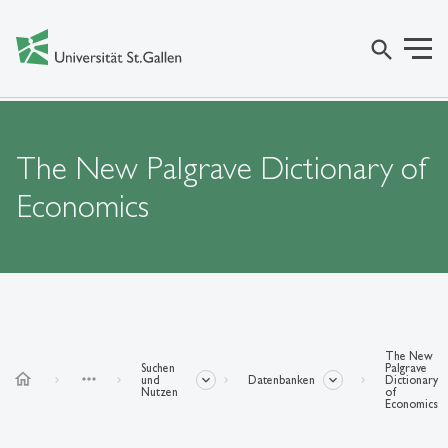
search
The New Palgrave Dictionary of
Economics
The New
Suchen
Palgrave
home
more_horiz
und
Datenbanken
Dictionary
Nutzen
of
Economics