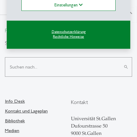
Einstellungen
north
From insight to impact.
Datenschutzerklärung
Rechtliche Hinweise
Suche
search
Info Desk
Kontakt
Kontakt und Lageplan
Universität St.Gallen
Bibliothek
Dufourstrasse 50
Medien
9000 St.Gallen