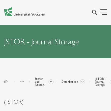
search
JSTOR - Journal Storage
Suchen
JSTOR -
home
more_horiz
und
Datenbanken
Journal
Nutzen
Storage
(JSTOR)