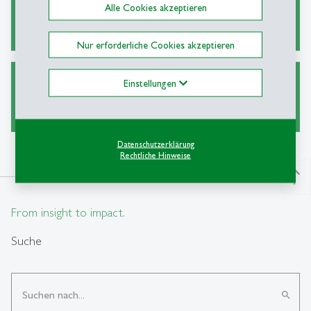
Alle Cookies akzeptieren
Alternative Wege zu Zeitschriftenartikeln
Nur erforderliche Cookies akzeptieren
Einstellungen
Ask a Librarian
Datenschutzerklärung
Rechtliche Hinweise
north
From insight to impact.
Suche
search