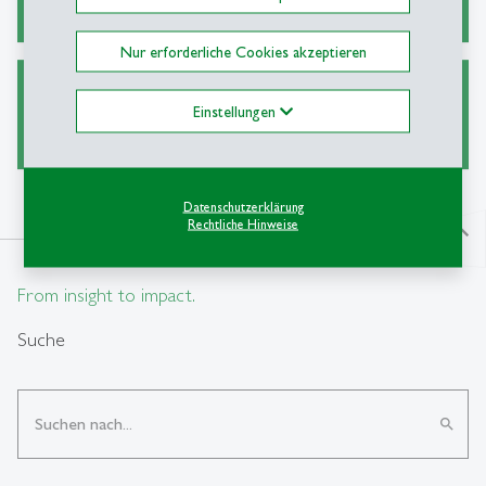
Nur erforderliche Cookies akzeptieren
Ask a Librarian
Einstellungen
Datenschutzerklärung
Rechtliche Hinweise
north
From insight to impact.
Suche
search