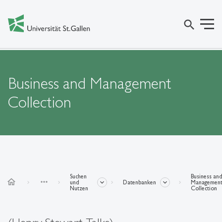
search
Business and Management
Collection
Suchen
Business an
home
more_horiz
und
Datenbanken
Managemen
Nutzen
Collection