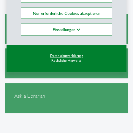
Nur erforderliche Cookies akzeptieren
Wissenschaftliches Arbeiten
Einstellungen
Datenschutzerklärung
Alternative Wege zu Zeitschriftenartikeln
Rechtliche Hinweise
Ask a Librarian