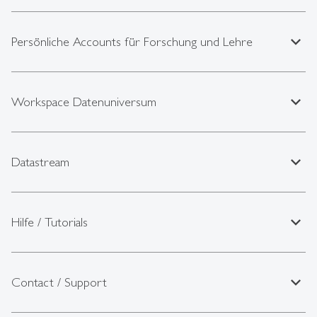
expand_less
Persönliche Accounts für Forschung und Lehre
expand_less
Workspace Datenuniversum
expand_less
Datastream
expand_less
Hilfe / Tutorials
expand_less
Contact / Support