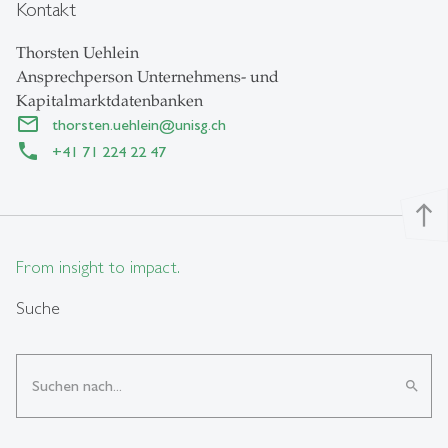
Kontakt
Thorsten Uehlein
Ansprechperson Unternehmens- und
Kapitalmarktdatenbanken
thorsten.uehlein
@
unisg.ch
+41 71 224 22 47
north
From insight to impact.
Suche
search