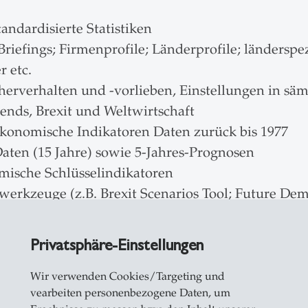
tandardisierte Statistiken
riefings; Firmenprofile; Länderprofile; länderspez
r etc.
herverhalten und -vorlieben, Einstellungen in sä
ends, Brexit und Weltwirtschaft
konomische Indikatoren Daten zurück bis 1977
aten (15 Jahre) sowie 5-Jahres-Prognosen
mische Schlüsselindikatoren
ewerkzeuge (z.B. Brexit Scenarios Tool; Future D
erhaltens
nchen, Anteils- und Wachstumsprognosen
Privatsphäre-Einstellungen
nierungen, Stärken und Schwächen
e Verbrauchertrends
Wir verwenden Cookies/Targeting und
vearbeiten personenbezogene Daten, um
Markeneignern und nationalen Niederlassungen/