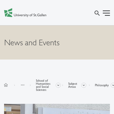
search
News and Events
School of
Humanities
Subject
home
more_horiz
Philosophy
and Social
Areas
Sciences