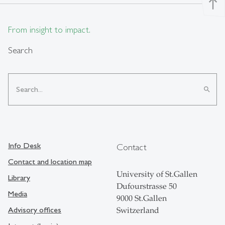
north
From insight to impact.
Search
search
Info Desk
Contact
Contact and location map
University of St.Gallen
Library
Dufourstrasse 50
Media
9000 St.Gallen
Advisory offices
Switzerland