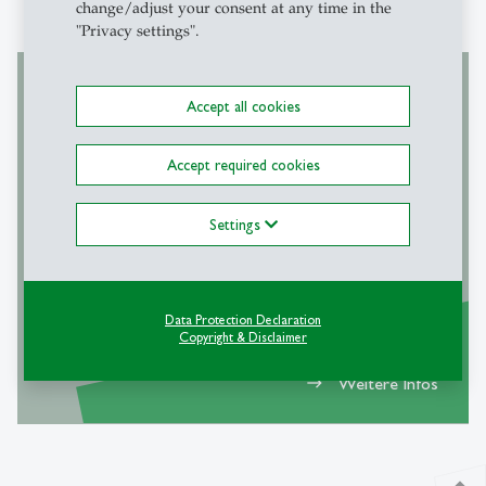
change/adjust your consent at any time in the
"Privacy settings".
Accept all cookies
Forschungskolloquium Politische Philosophie
Accept required cookies
Kooperation der Universitäten St.
Gallen und Luzern
Settings
Data Protection Declaration
Copyright & Disclaimer
Weitere Infos
east