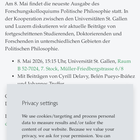
Am 8. Mai findet die neueste Ausgabe des
Forschungskolloquiums Politische Philosophie statt. In
der Kooperation zwischen den Universitäten St. Gallen
und Luzern diskutieren wir aktuelle Beiträge von
fortgeschrittenen Studierenden, Doktorierenden und
Forschenden in unterschiedlichen Gebieten der
Politischen Philosophie.
8. Mai 2026, 15:15 Uhr, Universität St. Gallen,
Raum
B 52-7024, 7. Stock, Müller-Friedbergstrasse 6/8
Mit Beiträgen von Cyrill Delavy, Belén Pueyo-Ibáñez
und Johannes Truffer
Organisiert von Christine Abbt, Michael Räber und
Privacy settings
Damian Nussbaumer
Interessierte können sich gerne bei
We use cookies/targeting and process personal
data to measure results and/or tailor the
damian.nussbaumer
@
unisg.ch
melden.
content of our website. Because we value your
privacy, we ask for your permission. You can