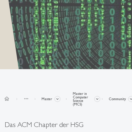
Master in
Computer
home
more_horiz
Master
Community
Science
(MCS)
Das ACM Chapter der HSG