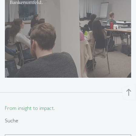
Bankenumfeld.
north
From insight to impact.
Suche