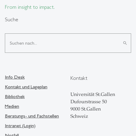
From insight to impact.
Suche
search
Info Desk
Kontakt
Kontakt und Lageplan
Universität St.Gallen
Bibliothek
Dufourstrasse 50
Medien
9000 St.Gallen
Beratungs- und Fachstellen
Schweiz
Intranet (Login)
Notfall