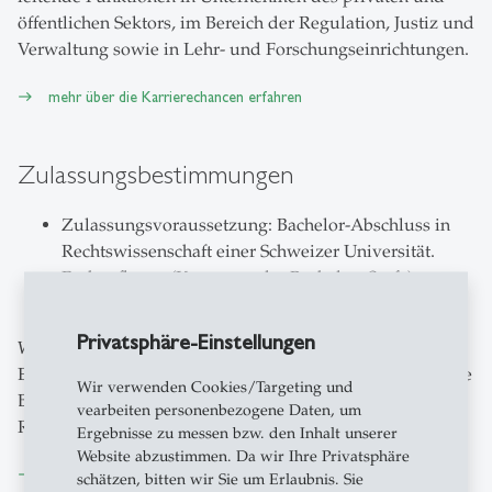
öffentlichen Sektors, im Bereich der Regulation, Justiz und
Verwaltung sowie in Lehr- und Forschungseinrichtungen.
mehr über die Karrierechancen erfahren
Zulassungsbestimmungen
Zulassungsvoraussetzung: Bachelor-Abschluss in
Rechtswissenschaft einer Schweizer Universität.
Fachauflagen (Kurse aus der Bachelor- Stufe)
können verlangt werden.
Privatsphäre-Einstellungen
Wenn Sie über einen fachfremden oder ausländischen
Erstabschluss verfügen, informieren Sie sich bitte über die
Wir verwenden Cookies/Targeting und
Bestimmungen für ein Bachelor-Zweitstudium in
vearbeiten personenbezogene Daten, um
Rechtswissenschaft mit Wirtschaftswissenschaften.
Ergebnisse zu messen bzw. den Inhalt unserer
Website abzustimmen. Da wir Ihre Privatsphäre
mehr über die Zulassungsbestimmungen erfahren
schätzen, bitten wir Sie um Erlaubnis. Sie