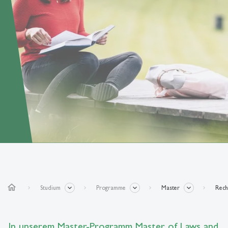
home
Studium
Programme
Master
Rech
In unserem Master-Programm Master of Laws and