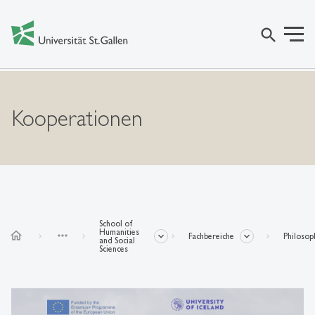
search
Kooperationen
School of
Humanities
home
more_horiz
Fachbereiche
Philosop
and Social
Sciences