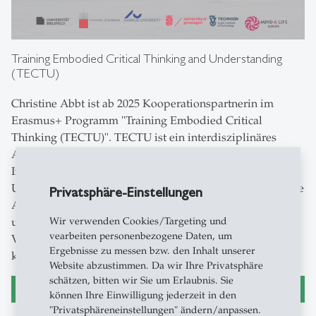
Training Embodied Critical Thinking and Understanding
(TECTU)
Christine Abbt ist ab 2025 Kooperationspartnerin im
Erasmus+ Programm "Training Embodied Critical
Thinking (TECTU)". TECTU ist ein interdisziplinäres
Ausbildungsprogramm, das von Philosoph:innen,
Informatiker:innen, Kognitionswissenschaftler:innen und
Umweltdesigner:innen initiiert wurde. TECTU bietet neue
Privatsphäre-Einstellungen
Ansätze und Methoden für Studierende und Forschende,
Wir verwenden Cookies/Targeting und
um kritisch und kreativ zu denken, und trägt so zur
vearbeiten personenbezogene Daten, um
Veränderung und Bereicherung der Fähigkeit des
Ergebnisse zu messen bzw. den Inhalt unserer
kritischen Denkens im 21. Jahrhundert bei.
Website abzustimmen. Da wir Ihre Privatsphäre
schätzen, bitten wir Sie um Erlaubnis. Sie
Website TECTU
können Ihre Einwilligung jederzeit in den
"Privatsphäreneinstellungen" ändern/anpassen.