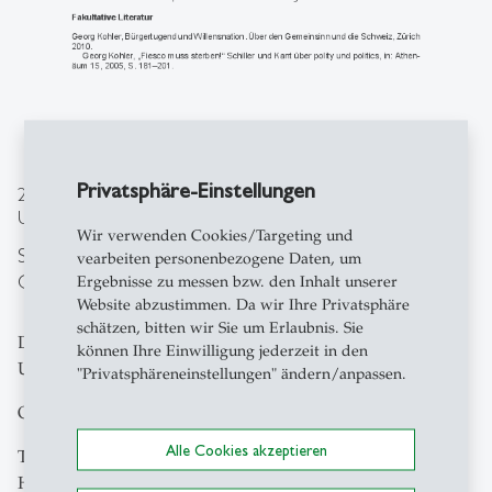
Privatsphäre-Einstellungen
26. Juni 2025
Unruhige Zeiten, feste Werte
Wir verwenden Cookies/Targeting und
Symposion aus Anlass des 80. Geburtstags von
vearbeiten personenbezogene Daten, um
Georg Kohler
Ergebnisse zu messen bzw. den Inhalt unserer
Website abzustimmen. Da wir Ihre Privatsphäre
schätzen, bitten wir Sie um Erlaubnis. Sie
Datum und Uhrzeit: Donnerstag, 26. Juni 2025, 18–19.45
können Ihre Einwilligung jederzeit in den
Uhr
"Privatsphäreneinstellungen" ändern/anpassen.
Ort: Universität Zürich, KO2-F-152
Alle Cookies akzeptieren
Teilnehmende: Christine Abbt, Katja Gentinetta, Thomas
Held, Georg Kohler, Tobias Straumann, Roger de Weck