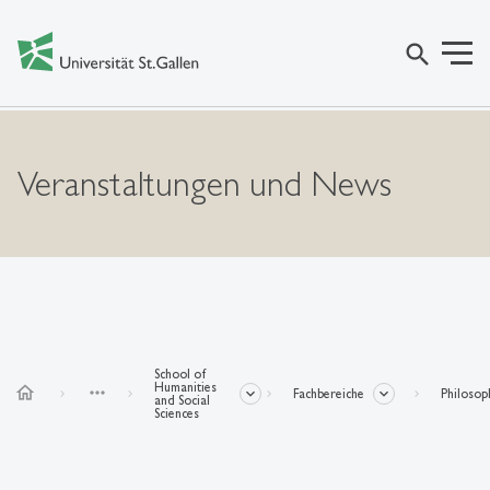
search
Veranstaltungen und News
School of
Humanities
home
more_horiz
Fachbereiche
Philosop
and Social
Sciences