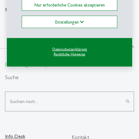
Nur erforderliche Cookies akzeptieren
Moderation: Thomas Zaugg
Einstellungen
north
Datenschutzerklärung
Rechtliche Hinweise
From insight to impact.
Suche
search
Info Desk
Kontakt