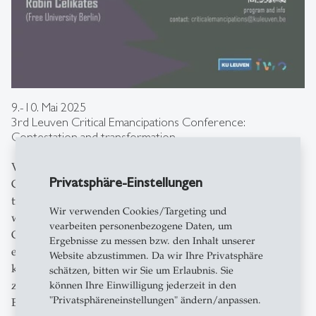
9.-10. Mai 2025
3rd Leuven Critical Emancipations Conference:
Contestation and transformation
Vom 9.-10. Mai findet zum dritten Mal die "Leuven
Privatsphäre-Einstellungen
Critical Emancipations Conference: Contestation and
transformation" statt. Die Tagung widmet sich der Frage,
Wir verwenden Cookies/Targeting und
wie sich in den gegenwärtigen kapitalistischen
vearbeiten personenbezogene Daten, um
Gesellschaften emanzipatorische Transformationen
Ergebnisse zu messen bzw. den Inhalt unserer
ereignen können. Welche Formen der Politisierung,
Website abzustimmen. Da wir Ihre Privatsphäre
kritischen Befragung und des Widerstandes sind hier
schätzen, bitten wir Sie um Erlaubnis. Sie
zielführend und wie werden diese auf theoretischer
können Ihre Einwilligung jederzeit in den
"Privatsphäreneinstellungen" ändern/anpassen.
Ebene eingeholt?