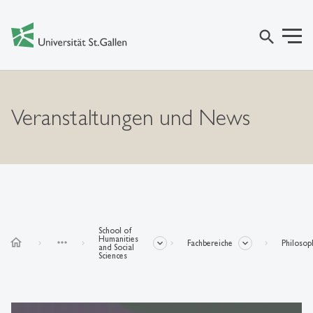
search
Veranstaltungen und News
School of
Humanities
home
more_horiz
Fachbereiche
Philosop
and Social
Sciences