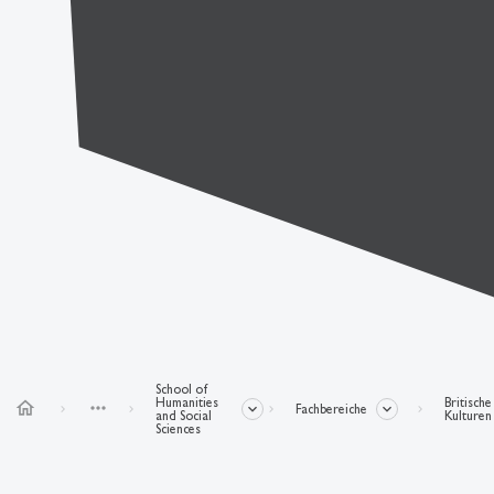
School of
Humanities
Britische
home
more_horiz
Fachbereiche
and Social
Kulturen
Sciences