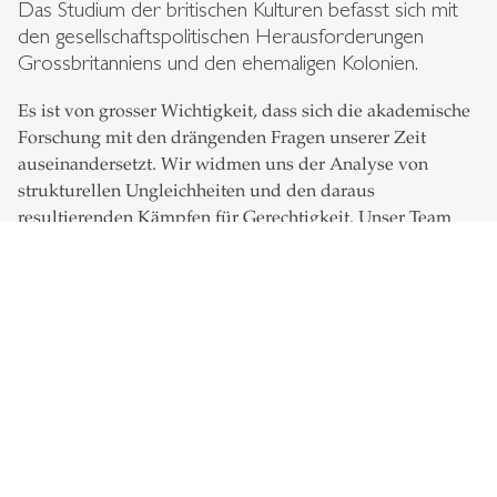
Das Studium der britischen Kulturen befasst sich mit
den gesellschaftspolitischen Herausforderungen
Grossbritanniens und den ehemaligen Kolonien.
Es ist von grosser Wichtigkeit, dass sich die akademische
Forschung mit den drängenden Fragen unserer Zeit
auseinandersetzt. Wir widmen uns der Analyse von
strukturellen Ungleichheiten und den daraus
resultierenden Kämpfen für Gerechtigkeit. Unser Team
kommt aus verschiedenen sozial- und
geisteswissenschaftlichen Disziplinen. Es arbeitet mit
Forschenden, Aktivisten, und Regierungsorganisationen
zusammen, um Hierarchie – und Machtstrukturen
aufzuzeigen und zu analysieren.
Lehre und Betreuung