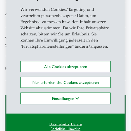
Wir verwenden Cookies/Targeting und
expand_less
4. Wann kann ich das MIL-Programm beginnen?
vearbeiten personenbezogene Daten, um
Ergebnisse zu messen bzw. den Inhalt unserer
Website abzustimmen. Da wir Ihre Privatsphäre
schätzen, bitten wir Sie um Erlaubnis. Sie
5. Wo kann ich weitere Informationen zum MIL
expand_less
können Ihre Einwilligung jederzeit in den
erhalten?
"Privatsphäreneinstellungen" ändern/anpassen.
Alle Cookies akzeptieren
expand_less
6. Was sollte ich sonst noch beachten?
Nur erforderliche Cookies akzeptieren
Einstellungen
Jetzt anmelden!
Curriculum
Datenschutzerklärung
Rechtliche Hinweise