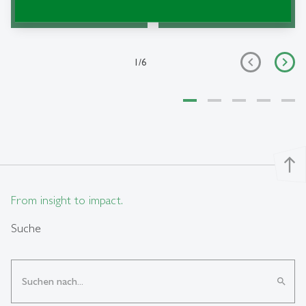
1
/
6
north
From insight to impact.
Suche
search