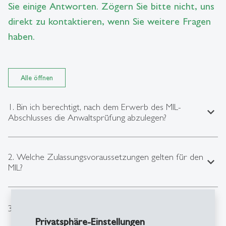
Sie einige Antworten. Zögern Sie bitte nicht, uns
direkt zu kontaktieren, wenn Sie weitere Fragen
haben.
Alle öffnen
1. Bin ich berechtigt, nach dem Erwerb des MIL-
expand_less
Abschlusses die Anwaltsprüfung abzulegen?
2. Welche Zulassungsvoraussetzungen gelten für den
expand_less
MIL?
expand_less
3. Gibt es weitere Anforderungen?
Privatsphäre-Einstellungen