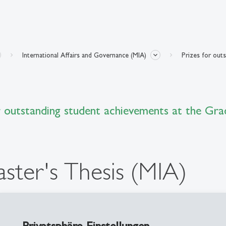
International Affairs and Governance (MIA)
Prizes for out
 outstanding student achievements at the Gra
aster's Thesis (MIA)
ius Equity Opportunities SE & Co.
awards the priz
is awarded by representatives of Aurelius Equity 
Privatsphäre-Einstellungen