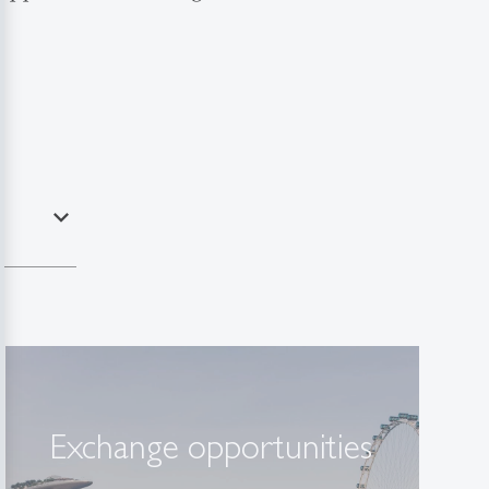
expand_less
Exchange opportunities