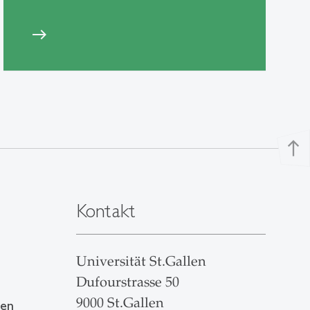
east
north
Kontakt
Universität St.Gallen
Dufourstrasse 50
9000 St.Gallen
len