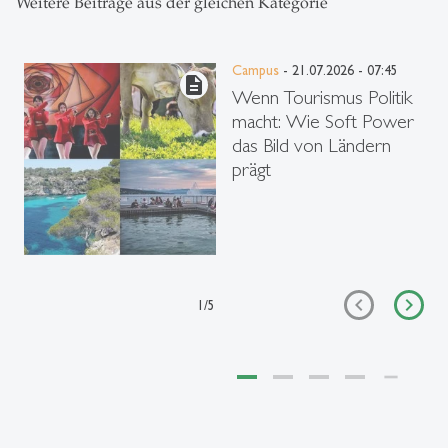
Weitere Beiträge aus der gleichen Kategorie
Campus
- 21.07.2026 - 07:45
description
Wenn Tourismus Politik
macht: Wie Soft Power
das Bild von Ländern
prägt
1
/
5