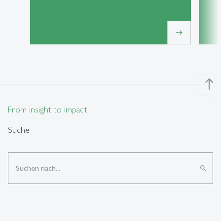
east
north
From insight to impact.
Suche
search