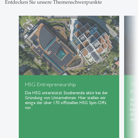
Entdecken Sie unsere Themenschwerpunkte
HSG Entrepreneurship
Th
Int
Die HSG unterstützt Studierende aktiv bei der
Gründung von Unternehmen. Hier stellen wir
Im 
einige der über 170 offiziellen HSG Spin-Offs
For
vor.
bei 
(KI)
wie 