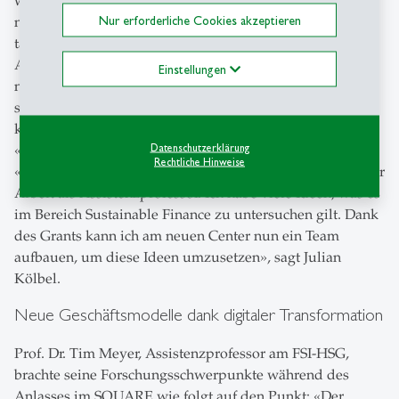
wissenschaftliche Grundlage dafür schaffen, dass
Nur erforderliche Cookies akzeptieren
nachhaltige Investitionen ihr grosses Versprechen
tatsächlich einlösen können. Das Projekt ist in drei
Arbeitsbereiche gegliedert, die sich auf die Präferenzen
Einstellungen
nachhaltiger Investoren, ESG-Ratings und -Messungen
sowie die Auswirkungen auf die Realwirtschaft
konzentrieren. Julian Kölbel freut sich über die
Datenschutzerklärung
«Traumkombination» Grant und Professur am FSI-HSG:
Rechtliche Hinweise
«Der Starting Grant des SNSF gibt mir Anschub bei meiner
Arbeit als Assistenzprofessor. Ich habe viele Ideen, was es
im Bereich Sustainable Finance zu untersuchen gilt. Dank
des Grants kann ich am neuen Center nun ein Team
aufbauen, um diese Ideen umzusetzen», sagt Julian
Kölbel.
Neue Geschäftsmodelle dank digitaler Transformation
Prof. Dr. Tim Meyer, Assistenzprofessor am FSI-HSG,
brachte seine Forschungsschwerpunkte während des
Anlasses im SQUARE wie folgt auf den Punkt: «Der