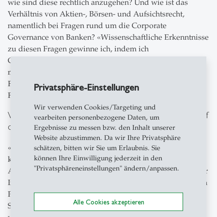
wie sind diese rechtlich anzugehen? Und wie ist das
Verhältnis von Aktien-, Börsen- und Aufsichtsrecht,
namentlich bei Fragen rund um die Corporate
Governance von Banken? «Wissenschaftliche Erkenntnisse
zu diesen Fragen gewinne ich, indem ich
Grundlagenforschung mit praktischen Erkenntnissen aus
meiner mehrjährigen Tätigkeit bei der Eidgenössischen
Finanzmarktaufsicht FINMA kombiniere», erklärte die
Privatsphäre-Einstellungen
Forscherin während der Eröffnungsfeier.
Wir verwenden Cookies/Targeting und
Wie sich nachhaltige Investitionen und ESG-Ratings auf
vearbeiten personenbezogene Daten, um
die Realwirtschaft auswirken
Ergebnisse zu messen bzw. den Inhalt unserer
Website abzustimmen. Da wir Ihre Privatsphäre
«Jeder Dollar, der nachhaltig investiert wird, soll die Welt
schätzen, bitten wir Sie um Erlaubnis. Sie
können Ihre Einwilligung jederzeit in den
künftig wirklich besser machen», erklärte HSG-
"Privatsphäreneinstellungen" ändern/anpassen.
Assistenzprofessor Julian Kölbel das Ziel seines «Investor
Impact Lab» am FSI-HSG. Der Wissenschaftler hat für sein
Projekt zum Thema «Nachhaltiges Investieren» einen
Alle Cookies akzeptieren
SNSF Starting Grant eingeworben. Er will eine